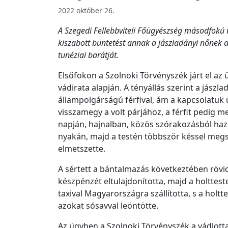
2022 október 26.
A Szegedi Fellebbviteli Főügyészség másodfokú 
kiszabott büntetést annak a jászladányi nőnek 
tunéziai barátját.
Elsőfokon a Szolnoki Törvényszék járt el a
vádirata alapján. A tényállás szerint a jászl
állampolgárságú férfival, ám a kapcsolatuk
visszamegy a volt párjához, a férfit pedig m
napján, hajnalban, közös szórakozásból hazat
nyakán, majd a testén többször késsel megs
elmetszette.
A sértett a bántalmazás következtében rövid 
készpénzét eltulajdonította, majd a holttest
taxival Magyarországra szállította, s a hol
azokat sósavval leöntötte.
Az ügyben a Szolnoki Törvényszék a vádlott