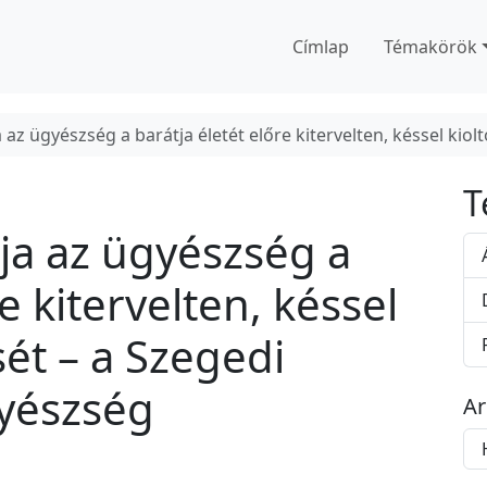
Címlap
Témakörök
 az ügyészség a barátja életét előre kitervelten, késsel kio
T
ja az ügyészség a
e kitervelten, késsel
sét – a Szegedi
gyészség
A
A
r