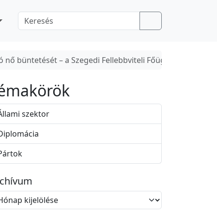
Search
ltó nő büntetését – a Szegedi Fellebbviteli Főügyészség saj
émakörök
Állami szektor
Diplomácia
Pártok
rchívum