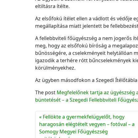
eltiltásra ítélte.
Az elsőfokú ítélet ellen a vádlott és védője
megállapítása miatt jelentett be fellebbezést
A fellebbviteli főügyészség a nem jogerős ít
meg, hogy az elsőfokú bíróság a megalapoz
bűnösségére, a cselekményeit helytállóan mi
igazodik a terhére rótt bűncselekmények ki
körülményekhez.
Az ügyben másodfokon a Szegedi Ítélőtábla 
The post
Megfelelőnek tartja az ügyészség a 
büntetését – a Szegedi Fellebbviteli Főügy
Fellökte a gyermekfelügyelőt, hogy
haragosán elégtételt vegyen – fotóval – a
Somogy Megyei Főügyészség