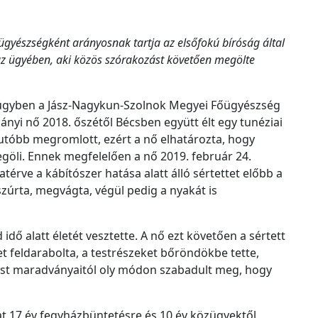
c
h
í
ügyészségként arányosnak tartja az elsőfokú bíróság által
v
az ügyében, aki közös szórakozást követően megölte
u
m
z ügyben a Jász-Nagykun-Szolnok Megyei Főügyészség
adányi nő 2018. őszétől Bécsben együtt élt egy tunéziai
 utóbb megromlott, ezért a nő elhatározta, hogy
egöli. Ennek megfelelően a nő 2019. február 24.
érve a kábítószer hatása alatt álló sértettet előbb a
zúrta, megvágta, végül pedig a nyakát is
idő alatt életét vesztette. A nő ezt követően a sértett
et feldarabolta, a testrészeket bőröndökbe tette,
ttest maradványaitól oly módon szabadult meg, hogy
at 17 év fegyházbüntetésre és 10 év közügyektől