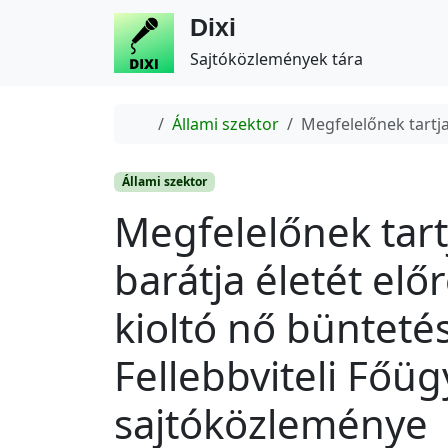
Dixi
Sajtóközlemények tára
Home
Állami szektor
Megfelelőnek tartja
Állami szektor
Megfelelőnek tart
barátja életét előr
kioltó nő bünteté
Fellebbviteli Főü
sajtóközleménye