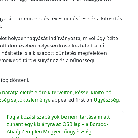
 egyaránt az emberölés téves minősítése és a kifosztás
.
élet helybenhagyását indítványozta, mivel úgy ítélte
ott döntésében helyesen következtetett a nő
nősítette, s a kiszabott büntetés megfelelően
emelkedő tárgyi súlyához és a bűnösségi
fog dönteni.
barátja életét előre kitervelten, késsel kioltó nő
észség sajtóközleménye
appeared first on
Ügyészség
.
Foglalkozási szabályok be nem tartása miatt
zuhant egy kislányra az OSB lap – a Borsod-
Abaúj-Zemplén Megyei Főügyészség