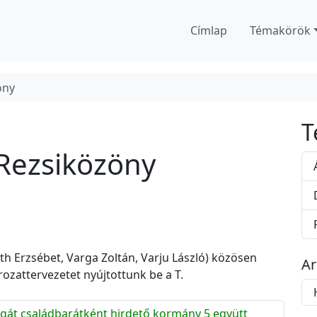
Címlap
Témakörök
öny
T
 Rezsiközöny
 Erzsébet, Varga Zoltán, Varju László) közösen
A
ozattervezetet nyújtottunk be a T.
A
r
át családbarátként hirdető kormány 5 együtt