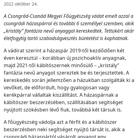
2022 október 24.
A Csongrád-Csanád Megyei Főügyészség vádat emelt azzal a
csongrádi házaspárral és további 6 személlyel szemben, akik
„kristály” fantázia nevű anyaggal kereskedtek. Tettükért akár
életfogytig tartó szabadságvesztés büntetést is kaphatnak.
A vádirat szerint a házaspár 2019-től kezdődően két
éven keresztül – korábban új pszichoaktív anyagnak,
majd 2021-től kábítószernek minősülő – „kristály”
fantázia nevű anyagot szereztek be és terjesztettek. A
kereskedés során jellemzően a házukban szolgálták ki a
vevőket, de előfordult, hogy gyalogosan vagy
kerékpárral vállaltak kiszállítást. A házaspárnak a
kábítószer beszerzésében, szállításában segítséget
nyújtott szökésben lévő fiuk, továbbá két társuk is.
A főügyészség vádolja azt a férfit és a kábítószer
beszerzésben neki segítséget nyújtó társát is, akik a
csongrádi házaspártól vásárolt anyagot egy