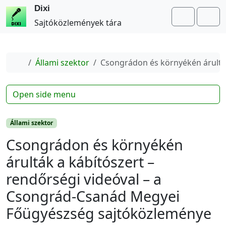
Dixi
Search
Me
Sajtóközlemények tára
Home
Állami szektor
Csongrádon és környékén árultá
Open side menu
Állami szektor
Csongrádon és környékén
árulták a kábítószert –
rendőrségi videóval – a
Csongrád-Csanád Megyei
Főügyészség sajtóközleménye