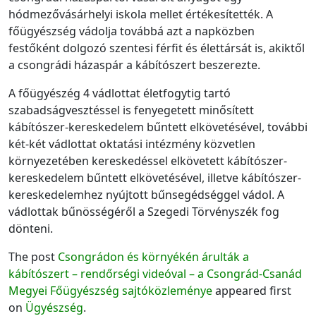
hódmezővásárhelyi iskola mellet értékesítették. A
főügyészség vádolja továbbá azt a napközben
festőként dolgozó szentesi férfit és élettársát is, akiktől
a csongrádi házaspár a kábítószert beszerezte.
A főügyészég 4 vádlottat életfogytig tartó
szabadságvesztéssel is fenyegetett minősített
kábítószer-kereskedelem bűntett elkövetésével, további
két-két vádlottat oktatási intézmény közvetlen
környezetében kereskedéssel elkövetett kábítószer-
kereskedelem bűntett elkövetésével, illetve kábítószer-
kereskedelemhez nyújtott bűnsegédséggel vádol. A
vádlottak bűnösségéről a Szegedi Törvényszék fog
dönteni.
The post
Csongrádon és környékén árulták a
kábítószert – rendőrségi videóval – a Csongrád-Csanád
Megyei Főügyészség sajtóközleménye
appeared first
on
Ügyészség
.